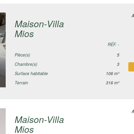
A
Maison-Villa
Mios
RÉF. -
Pièce(s)
5
Chambre(s)
3
Surface habitable
106 m²
Terrain
316 m²
A
Maison-Villa
Mios