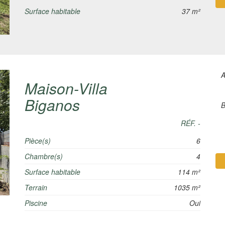
Surface habitable
37 m²
A
Maison-Villa
Biganos
B
RÉF. -
Pièce(s)
6
Chambre(s)
4
Surface habitable
114 m²
Terrain
1035 m²
Piscine
Oui