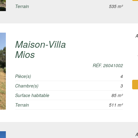
Terrain
535 m²
A
Maison-Villa
Mios
RÉF. 26041002
Pièce(s)
4
Chambre(s)
3
Surface habitable
85 m²
Terrain
511 m²
A