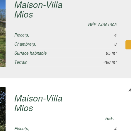
Maison-Villa
Mios
RÉF. 24061003
Pièce(s)
4
Chambre(s)
3
Surface habitable
85 m²
Terrain
466 m²
A
Maison-Villa
Mios
RÉF. -
Pièce(s)
4