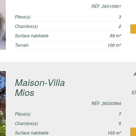
RÉF. 26010981
Pièce(s)
3
Chambre(s)
2
Surface habitable
59 m²
Terrain
100 m²
A
Maison-Villa
Mios
EX
RÉF. 26030994
Pièce(s)
7
Chambre(s)
5
Surface habitable
103 m²