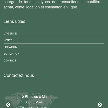
charge de tous les types de transactions immobilières,
achat, vente, location et estimation en ligne.
Liens utiles
L'AGENCE
VENTE
LOCATION
ESTIMATION
CONTACT
Contactez-nous
10 Place du 8 Mai
5
33380 Mios
40
Tél : 05 56 26 26 26