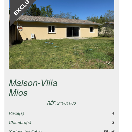
Maison-Villa
Mios
RÉF. 24061003
Pièce(s)
4
Chambre(s)
3
Surface habitable
85 m²