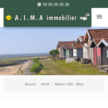
05 56 26 26 26
Tog
navi
Accueil
Vente
Maison-Villa - Mios