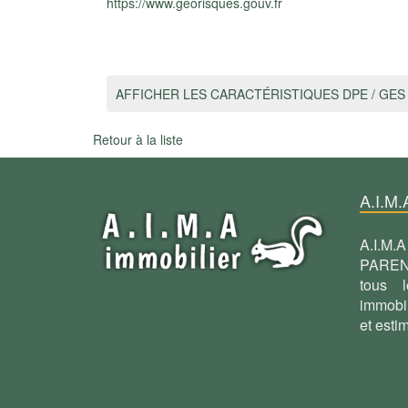
https://www.georisques.gouv.fr
AFFICHER LES CARACTÉRISTIQUES DPE / GES
Retour à la liste
A.I.M.
A.I.M
PAREN
tous l
immobil
et esti