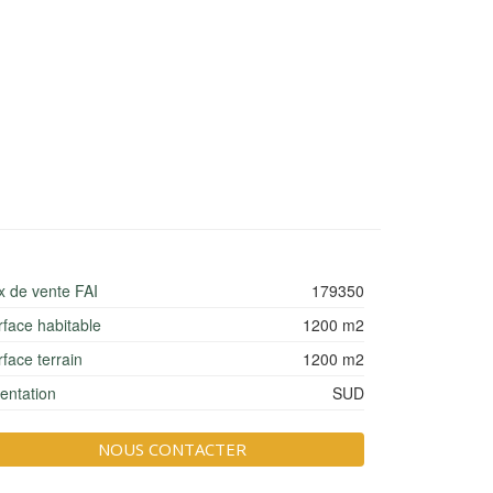
ix de vente FAI
179350
rface habitable
1200 m2
face terrain
1200 m2
ientation
SUD
NOUS CONTACTER