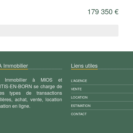
179 350 €
A Immobilier
Liens utiles
.A Immobilier à MIOS et
L'AGENCE
520 Chemi
TIS-EN-BORN se charge de
VENTE
40160 Pare
es types de transactions
LOCATION
Tél : 06 
ières, achat, vente, location
Mail :
aima.m
mation en ligne.
ESTIMATION
CONTACT