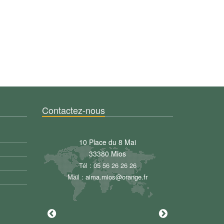
Contactez-nous
n d'Esleys
10 Place du 8 Mai
520 Chemin d
ntis-en-Born
33380 Mios
40160 Parenti
88 59 02 17
Tél : 05 56 26 26 26
Tél : 06 88 5
ios@orange.fr
Mail :
aima.mios@orange.fr
Mail :
aima.mios